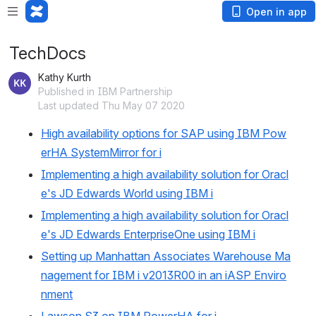
Open in app
TechDocs
Kathy Kurth
Published in IBM Partnership
Last updated Thu May 07 2020
High availability options for SAP using IBM Pow
erHA SystemMirror for i
Implementing a high availability solution for Oracl
e's JD Edwards World using IBM i
Implementing a high availability solution for Oracl
e's JD Edwards EnterpriseOne using IBM i
Setting up Manhattan Associates Warehouse Ma
nagement for IBM i v2013R00 in an iASP Enviro
nment